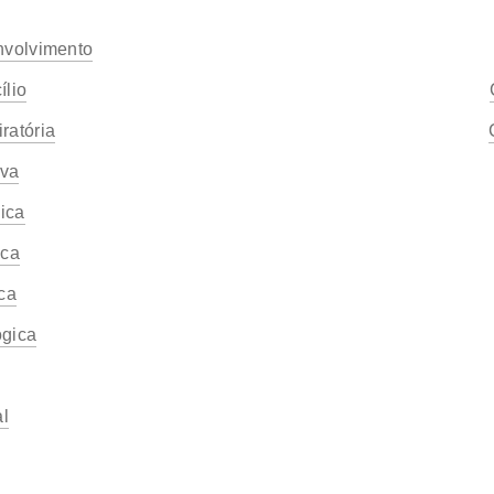
volvimento
ílio
ratória
iva
ica
ica
ica
ógica
l