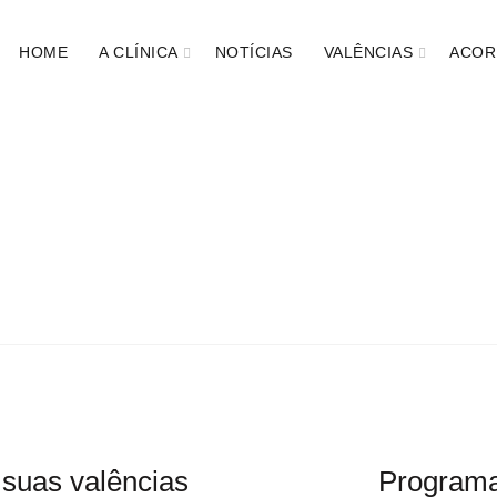
HOME
A CLÍNICA
NOTÍCIAS
VALÊNCIAS
ACOR
NA FÍSICA E REABI
Home
Valências
Medicina Física E Reabilitação
 suas valências
Programa